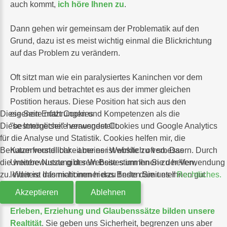
auch kommt,
ich höre Ihnen zu
.
Dann gehen wir gemeinsam der Problematik auf den
Grund, dazu ist es meist wichtig einmal die Blickrichtung
auf das Problem zu verändern.
Oft sitzt man wie ein paralysiertes Kaninchen vor dem
Problem und betrachtet es aus der immer gleichen
Postition heraus. Diese Position hat sich aus den
Diese Seite nutzt Cookies
eigenen Erfahrungen und Kompetenzen als die
Diese Internetseite verwendet Cookies und Google Analytics
"bestmögliche" herausgestellt.
für die Analyse und Statistik. Cookies helfen mir, die
Benutzerfreundlichkeit meiner Website zu verbessern. Durch
Kaum vorstellbar - aber es ist wirklich oft so. Das
die weitere Nutzung der Website stimmen Sie der Verwendung
Unterbewusste gibt sein Bestes um Ihnen zu helfen,
zu. Weitere Informationen hierzu finden Sie unter
leider ist das nicht immer das Beste damit es Ihnen gut
Rechtliches.
geht.
Akzeptieren
Ablehnen
Erleben, Erziehung und Glaubenssätze bilden unsere
Realtität
. Sie geben uns Sicherheit, begrenzen uns aber