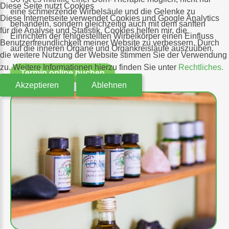
Diese Seite nutzt Cookies
eine schmerzende Wirbelsäule und die Gelenke zu
Diese Internetseite verwendet Cookies und Google Analytics
behandeln, sondern gleichzeitig auch mit dem sanften
für die Analyse und Statistik. Cookies helfen mir, die
Einrichten der fehlgestellten Wirbelkörper einen Einfluss
Benutzerfreundlichkeit meiner Website zu verbessern. Durch
auf die inneren Organe und Organkreisläufe auszuüben.
die weitere Nutzung der Website stimmen Sie der Verwendung
zu. Weitere Informationen hierzu finden Sie unter
Rechtliches.
Termin online buchen
Akzeptieren
Ablehnen